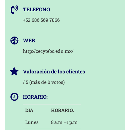
TELEFONO
+52 686 569 7866
WEB
http://cecytebc.edu.mx/
Valoración de los clientes
/ 5 (más de 0 votos)
HORARIO:
DIA
HORARIO:
Lunes
8 a.m.–1 p.m.