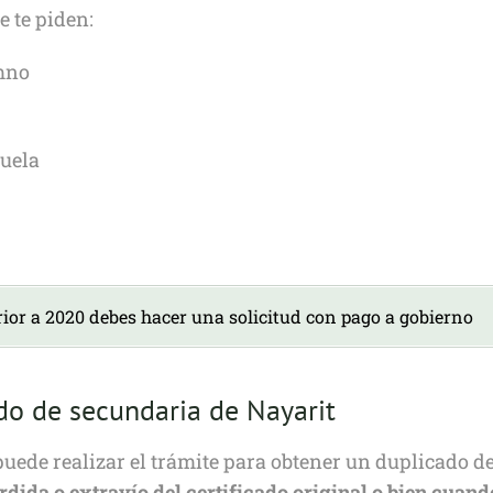
e te piden:
mno
cuela
erior a 2020 debes hacer una solicitud con pago a gobierno
do de secundaria de Nayarit
 puede realizar el trámite para obtener un duplicado del
rdida o extravío del certificado original o bien cuand